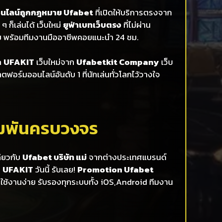
อนไลน์ถูกกฎหมาย Ufabet
ที่เปิดให้บริการตรงจาก
 ๆ ก็เล่นได้ เว็บใหม่
ยูฟ่าเบทเว็บตรง
ที่ไม่ผ่าน
 พร้อมทีมงานมืออาชีพคอยแนะนำ 24 ชม.
ด
UFAKIT
เว็บใหม่จาก
Ufabetkit Company
เว็บ
ฟอร์มออนไลน์อันดับ 1 ที่นักเล่นทั่วโลกไว้วางใจ
ิมพันครบวงจร
ียวกับ
Ufabet บริษัท แม่
จากต่างประเทศแบรนด์
่
UFAKIT
วันนี้ รับเลย!
Promotion Ufabet
ช้งานง่าย รับรองทุกระบบทั้ง iOS,Android ทีมงาน