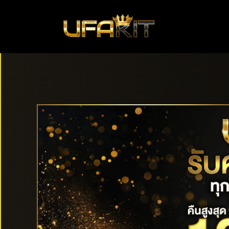
Skip
to
content