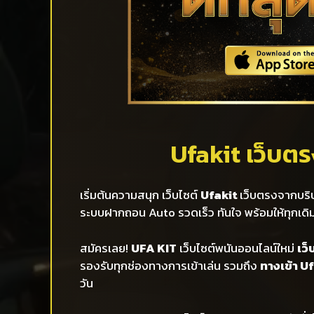
Ufakit เว็บต
เริ่มต้นความสนุก เว็บไซต์
Ufakit
เว็บตรงจากบริ
ระบบฝากถอน Auto รวดเร็ว ทันใจ พร้อมให้ทุกเดิมพ
สมัครเลย!
UFA KIT
เว็บไซต์พนันออนไลน์ใหม่
เว
รองรับทุกช่องทางการเข้าเล่น รวมถึง
ทางเข้า U
วัน