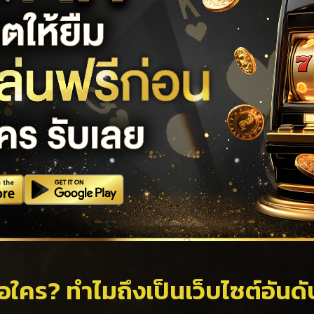
ใคร? ทำไมถึงเป็นเว็บไซต์อันดั