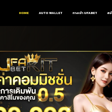
HOME
AUTO WALLET
ทางเข้า UFABET
สม