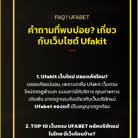
FAQ? UFABET
คำถามที่พบบ่อย? เกี่ยว
กับเว็บไซต์ Ufakit
1. Ufakit เว็บใหม่ ปลอดภัยไหม?
ปลอดภัยแน่นอน, เพราะเราคือ Ufakit เว็บตรง
ใหม่จากยูฟ่าเบท ระบบการให้บริการ คุณภาพการ
เดิมพัน มาตรฐานระดับเดียวกับเว็บบริษัทแม่
Ufabet ของแท้
มีใบอนุญาตถูกต้อง
2. TOP 10 เว็บตรง UFABET หลักบริษัทแม่
ในไทย มีเว็บไหนบ้าง?