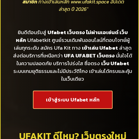
สมาชิก
ทางเข้าเล่นหลัก www.ufakit.space อัปเดต
ล่าสุด ปี 2026″
ยินดีต้อนรับสู่
Ufabet เว็บตรง ไม่ผ่านเอเย่นต์ เว็บ
หลัก
Ufabetkit ศูนย์รวมเดิมพันออนไลน์ที่ตอบโจทย์ผู้
เล่นทุกระดับ สมัคร Ufa Kit ทาง
เข้าเล่น Ufabet
ล่าสุด
ส่งต่อบริการที่เหนือกว่า
UFA UFABET เว็บตรง
มั่นใจได้
ในความปลอดภัย บริการโปร่งใส ซื่อตรง
เว็บ Ufabet
ระบบเกมยุติธรรมและไม่มีประวัติโกง เข้าเล่นได้ครบและคุ้ม
ในเว็บเดียว
เข้าสู่ระบบ Ufabet หลัก
UFAKIT ดีไหม? เว็บตรงใหม่