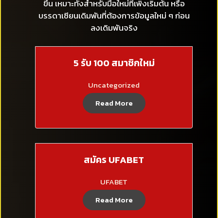
ขึ้น เหมาะทั้งสำหรับมือใหม่ที่เพิ่งเริ่มต้น หรือ
บรรดาเซียนเดิมพันที่ต้องการข้อมูลใหม่ ๆ ก่อน
ลงเดิมพันจริง
5 รับ 100 สมาชิกใหม่
Uncategorized
Read More
สมัคร UFABET
UFABET
Read More