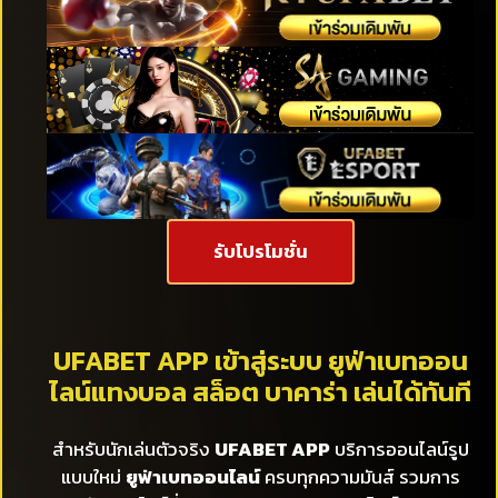
รับโปรโมชั่น
UFABET APP เข้าสู่ระบบ ยูฟ่าเบทออน
ไลน์แทงบอล สล็อต บาคาร่า เล่นได้ทันที
สำหรับนักเล่นตัวจริง
UFABET APP
บริการออนไลน์รูป
แบบใหม่
ยูฟ่าเบทออนไลน์
ครบทุกความมันส์ รวมการ