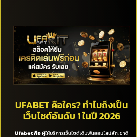
UFABET คือใคร? ทำไมถึงเป็น
เว็บไซต์อันดับ 1 ในปี 2026
Ufabet คือ
ผู้ให้บริการเว็บไซต์เดิมพันออนไลน์สัญชาติ