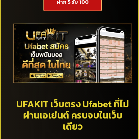
ฝาก 5 รับ 100
UFAKIT เว็บตรง Ufabet ที่ไม่
ผ่านเอเย่นต์ ครบจบในเว็บ
เดียว