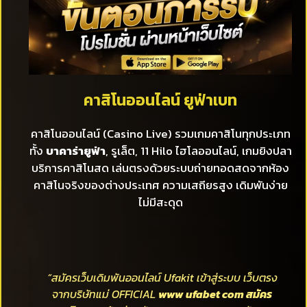
คาสิโนออนไลน์ ยูฟ่าเบท
คาสิโนออนไลน์ (Casino Live) รวมเกมคาสิโนทุกประเภท
ทั้ง
บาคาร่ายูฟ่า
, รูเล็ต, 11 Hilo ไฮโลออนไลน์, เกมยิงปลา
บริการคาสิโนสด เล่นตรงด้วยระบบถ่ายทอดสดจากห้อง
คาสิโนจริงของต่างประเทศ ความเสถียรสูง เดิมพันง่าย
ไม่มีสะดุด
“สมัครเว็บเดิมพันออนไลน์ Ufakit เข้าสู่ระบบ เว็บตรง
จากบริษัทแม่ OFFICIAL
www ufabet com สมัคร