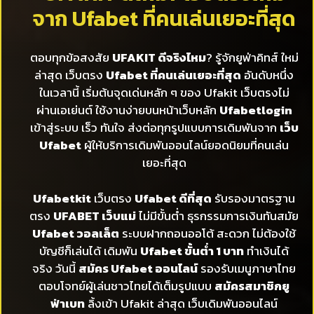
จาก Ufabet ที่คนเล่นเยอะที่สุด
ตอบทุกข้อสงสัย
UFAKIT ดีจริงไหม
? รู้จักยูฟ่าคิทส์ ใหม่
ล่าสุด เว็บตรง
Ufabet ที่คนเล่นเยอะที่สุด
อันดับหนึ่ง
ในเวลานี้ เริ่มต้นจุดเด่นหลัก ๆ ของ Ufakit เว็บตรงไม่
ผ่านเอเย่นต์ ใช้งานง่ายบนหน้าเว็บหลัก
Ufabetlogin
เข้าสู่ระบบ เร็ว ทันใจ ส่งต่อทุกรูปแบบการเดิมพันจาก
เว็บ
Ufabet
ผู้ให้บริการเดิมพันออนไลน์ยอดนิยมที่คนเล่น
เยอะที่สุด
Ufabetkit
เว็บตรง
Ufabet ดีที่สุด
รับรองมาตรฐาน
ตรง
UFABET เว็บแม่
ไม่มีขั้นต่ำ ธุรกรรมการเงินทันสมัย
Ufabet วอลเล็ต
ระบบฝากถอนออโต้ สะดวก ไม่ต้องใช้
บัญชีก็เล่นได้ เดิมพัน
Ufabet ขั้นต่ำ 1 บาท
ทำเงินได้
จริง วันนี้
สมัคร Ufabet ออนไลน์
รองรับเมนูภาษาไทย
ตอบโจทย์ผู้เล่นชาวไทยได้เต็มรูปแบบ
สมัครสมาชิกยู
ฟ่าเบท
ลิ้งเข้า Ufakit ล่าสุด เว็บเดิมพันออนไลน์