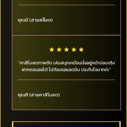
คุณบี (สายสล็อต)
“คาสิโนสดภาพชัด เล่นสนุกเหมือนนั่งอยู่หน้าบ่อนจริง
ฝากถอนออโต้ ไม่ต้องรอแอดมิน ประทับใจมากค่ะ”
คุณซี (สายคาสิโนสด)