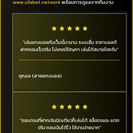
www.ufabet.network
พร้อมการดูแลจากทีมงาน
“เล่นแทงบอลกับเว็บนี้มานาน ระบบลื่น ราคาบอลดี
ฝากถอนเร็วจริง ไม่เคยมีปัญหา เล่นได้สบายใจครับ”
คุณเอ (สายแทงบอล)
“ชอบตรงที่ฝากเงินนิดเดียวก็เล่นได้ สล็อตเยอะ แตก
จริง ถอนเงินได้ไว ใช้งานง่ายมาก”