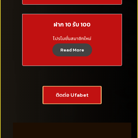
ฝาก 10 รับ 100
โปรโมชั่นสมาชิกใหม่
Read More
ติดต่อ Ufabet