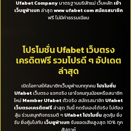
Ufabet Company
มาตรฐานบริษัทแม่ เว็บหลัก
เข้า
เว็บยูฟ่าเบท
ล่าสุด
www ufabet com สมัครสมาชิก
ฟรี ไม่มีค่าธรรมเนียม
โปรโมชั่น Ufabet เว็บตรง
เครดิตฟรี รวมโปรดี ๆ อัปเดต
ล่าสุด
เปิดโอกาสให้สมาชิกเว็บยูฟ่าเบททุกคน
โปรโมชั่น
Ufabet
เว็บตรง แจกจริง เอาใจคนทุนน้อยหรือสมาชิก
ใหม่
Member Ufabet
ตัวจริง สมัครสมาชิก
Ufabet
เว็บตรงเครดิตฟรี
ล่าสุด วันนี้ กดรับเองได้จริง ไม่ต้อง
ลุ้น ร่วมสนุกกิจกรรมดี ๆ
Ufabet โปรโมชั่น
สุดคุ้ม ยิ่ง
รับ ยิ่งคุ้มไปกับ
เว็บยูฟ่าเบท
รับยอดเสียสูงสุด 10% ทุก
สัปดาห์